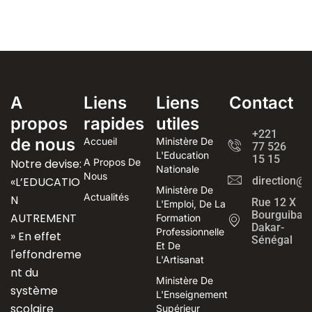
A
Liens
Liens
Contact
propos
rapides
utiles
+221
de nous
Accueil
Ministère De
77 526
L'Education
15 15
Notre devise:
A Propos De
Nationale
Nous
«L’EDUCATIO
direction@
Ministère De
Actualités
N
Rue 12 X
L'Emploi, De La
Bourguiba
AUTREMENT
Formation
Dakar-
Professionnelle
» En effet
Sénégal
Et De
l'effondreme
L'Artisanat
nt du
Ministère De
système
L'Enseignement
scolaire
Supérieur