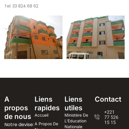
Tel: 33 824 68 62
A
Liens
Liens
Contact
propos
rapides
utiles
+221
de nous
Accueil
Ministère De
77 526
L'Education
15 15
Notre devise:
A Propos De
Nationale