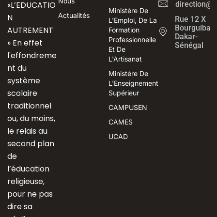
Nous
«L’EDUCATIO
direction@
Ministère De
Actualités
N
Rue 12 X
L'Emploi, De La
Bourguiba
AUTREMENT
Formation
Dakar-
Professionnelle
» En effet
Sénégal
Et De
l'effondreme
L'Artisanat
nt du
Ministère De
système
L'Enseignement
scolaire
Supérieur
traditionnel
CAMPUSEN
ou, du moins,
CAMES
le relais au
UCAD
second plan
de
l’éducation
religieuse,
pour ne pas
dire sa