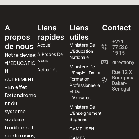
A
Liens
Liens
Contact
propos
rapides
utiles
+221
de nous
Accueil
Ministère De
77 526
L'Education
15 15
Notre devise:
A Propos De
Nationale
Nous
«L’EDUCATIO
direction@
Ministère De
Actualités
N
Rue 12 X
L'Emploi, De La
Bourguiba
AUTREMENT
Formation
Dakar-
Professionnelle
» En effet
Sénégal
Et De
l'effondreme
L'Artisanat
nt du
Ministère De
système
L'Enseignement
scolaire
Supérieur
traditionnel
CAMPUSEN
ou, du moins,
CAMES