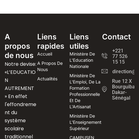
A
Liens
Liens
Contact
propos
rapides
utiles
+221
de nous
Accueil
Ministère De
77 526
L'Education
15 15
Notre devise:
A Propos De
Nationale
Nous
«L’EDUCATIO
direction@
Ministère De
Actualités
N
Rue 12 X
L'Emploi, De La
Bourguiba
AUTREMENT
Formation
Dakar-
Professionnelle
» En effet
Sénégal
Et De
l'effondreme
L'Artisanat
nt du
Ministère De
système
L'Enseignement
scolaire
Supérieur
traditionnel
CAMPUSEN